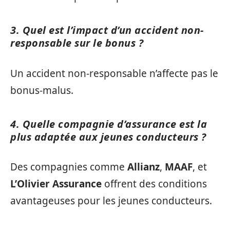
3. Quel est l’impact d’un accident non-
responsable sur le bonus ?
Un accident non-responsable n’affecte pas le
bonus-malus.
4. Quelle compagnie d’assurance est la
plus adaptée aux jeunes conducteurs ?
Des compagnies comme
Allianz
,
MAAF
, et
L’Olivier Assurance
offrent des conditions
avantageuses pour les jeunes conducteurs.