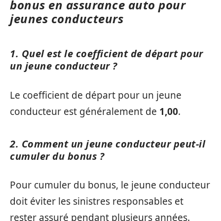
bonus en assurance auto pour
jeunes conducteurs
1. Quel est le coefficient de départ pour
un jeune conducteur ?
Le coefficient de départ pour un jeune
conducteur est généralement de
1,00
.
2. Comment un jeune conducteur peut-il
cumuler du bonus ?
Pour cumuler du bonus, le jeune conducteur
doit éviter les sinistres responsables et
rester assuré pendant plusieurs années.