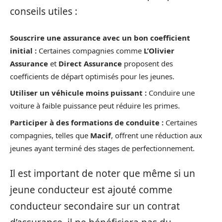
conseils utiles :
Souscrire une assurance avec un bon coefficient
initial :
Certaines compagnies comme
L’Olivier
Assurance
et
Direct Assurance
proposent des
coefficients de départ optimisés pour les jeunes.
Utiliser un véhicule moins puissant :
Conduire une
voiture à faible puissance peut réduire les primes.
Participer à des formations de conduite :
Certaines
compagnies, telles que
Macif
, offrent une réduction aux
jeunes ayant terminé des stages de perfectionnement.
Il est important de noter que même si un
jeune conducteur est ajouté comme
conducteur secondaire sur un contrat