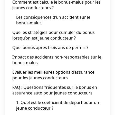
Comment est calculé le bonus-malus pour les
jeunes conducteurs ?
Les conséquences d’un accident sur le
bonus-malus
Quelles stratégies pour cumuler du bonus
lorsqu’on est jeune conducteur ?
Quel bonus après trois ans de permis ?
Impact des accidents non-responsables sur le
bonus-malus
Évaluer les meilleures options d’assurance
pour les jeunes conducteurs
FAQ : Questions fréquentes sur le bonus en
assurance auto pour jeunes conducteurs
1. Quel est le coefficient de départ pour un
jeune conducteur ?