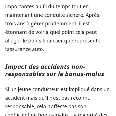
importantes au fil du temps tout en
maintenant une conduite sichere. Après
trois ans à gérer prudemment, il est
étonnant de voir à quel point cela peut
alléger le poids financier que représente
l’assurance auto.
Impact des accidents non-
responsables sur le bonus-malus
Si un jeune conducteur est impliqué dans un
accident mais qu’il n’est pas reconnu
responsable, cela n’affecte pas son
coefficient de bonus-malus. La majorité des