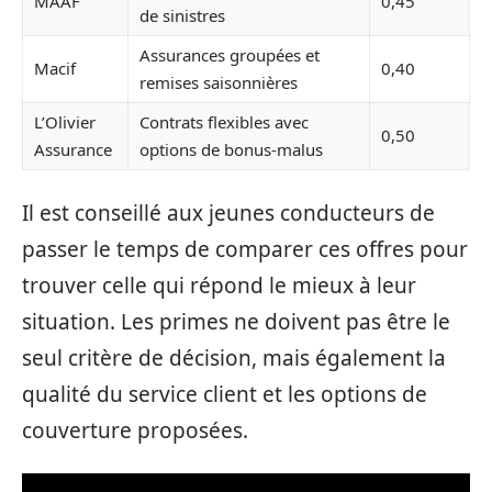
MAAF
0,45
de sinistres
Assurances groupées et
Macif
0,40
remises saisonnières
L’Olivier
Contrats flexibles avec
0,50
Assurance
options de bonus-malus
Il est conseillé aux jeunes conducteurs de
passer le temps de comparer ces offres pour
trouver celle qui répond le mieux à leur
situation. Les primes ne doivent pas être le
seul critère de décision, mais également la
qualité du service client et les options de
couverture proposées.