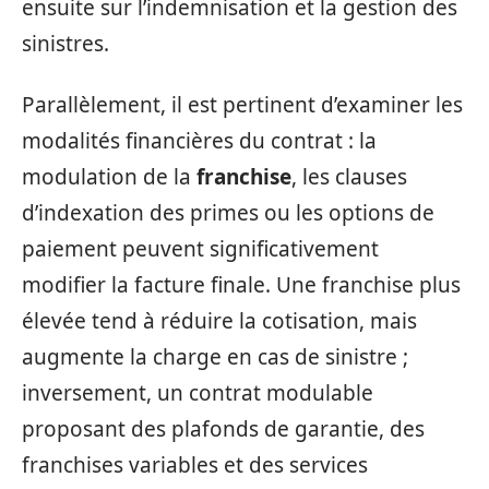
ensuite sur l’indemnisation et la gestion des
sinistres.
Parallèlement, il est pertinent d’examiner les
modalités financières du contrat : la
modulation de la
franchise
, les clauses
d’indexation des primes ou les options de
paiement peuvent significativement
modifier la facture finale. Une franchise plus
élevée tend à réduire la cotisation, mais
augmente la charge en cas de sinistre ;
inversement, un contrat modulable
proposant des plafonds de garantie, des
franchises variables et des services