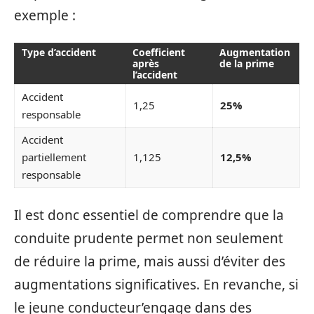
exemple :
Type d’accident
Coefficient
Augmentation
après
de la prime
l’accident
Accident
1,25
25%
responsable
Accident
partiellement
1,125
12,5%
responsable
Il est donc essentiel de comprendre que la
conduite prudente permet non seulement
de réduire la prime, mais aussi d’éviter des
augmentations significatives. En revanche, si
le jeune conducteur’engage dans des