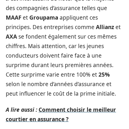
des compagnies d’assurance telles que
MAAF
et
Groupama
appliquent ces
principes. Des entreprises comme
Allianz
et
AXA
se fondent également sur ces mêmes
chiffres. Mais attention, car les jeunes
conducteurs doivent faire face à une
surprime durant leurs premières années.
Cette surprime varie entre 100% et
25%
selon le nombre d’années d’assurance et
peut influencer le coût de la prime initiale.
A lire aussi :
Comment choisir le meilleur
courtier en assurance ?