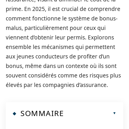
prime. En 2025, il est crucial de comprendre
comment fonctionne le système de bonus-
malus, particulièrement pour ceux qui
viennent d’obtenir leur permis. Explorons
ensemble les mécanismes qui permettent
aux jeunes conducteurs de profiter d’un
bonus, même dans un contexte où ils sont
souvent considérés comme des risques plus
élevés par les compagnies d’assurance.
SOMMAIRE