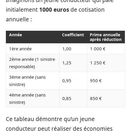
initialement
1000 euros
de cotisation
annuelle :
Année
Coefficient
Prime annuelle
après réduction
1ère année
1,00
1 000 €
2ème année (1 sinistre
1,25
1 250 €
responsable)
3ème année (sans
0,95
950 €
sinistre)
4ème année (sans
0,85
850 €
sinistre)
Ce tableau démontre qu’un jeune
conducteur peut réaliser des économies