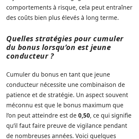
comportements à risque, cela peut entraîner
des coûts bien plus élevés à long terme.
Quelles stratégies pour cumuler
du bonus lorsqu’on est jeune
conducteur ?
Cumuler du bonus en tant que jeune
conducteur nécessite une combinaison de
patience et de stratégie. Un aspect souvent
méconnu est que le bonus maximum que
l’on peut atteindre est de
0,50
, ce qui signifie
qu’il faut faire preuve de vigilance pendant
de nombreuses années. Voici quelques