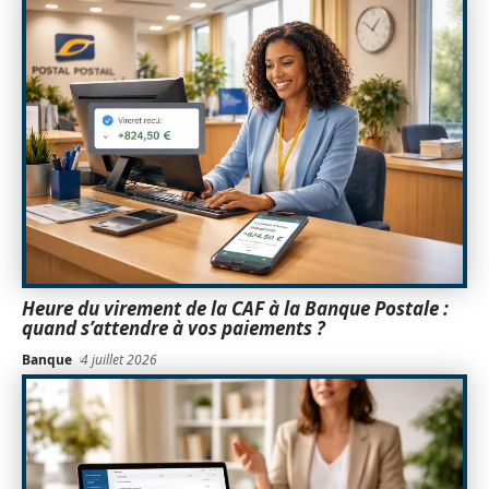
Heure du virement de la CAF à la Banque Postale :
quand s’attendre à vos paiements ?
Banque
4 juillet 2026