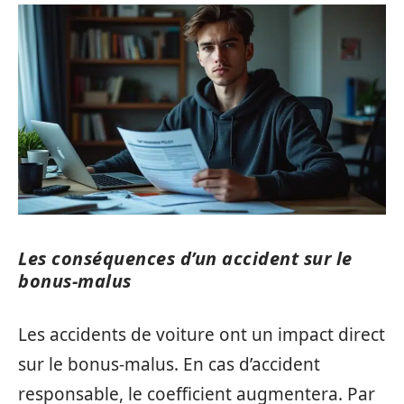
Les conséquences d’un accident sur le
bonus-malus
Les accidents de voiture ont un impact direct
sur le bonus-malus. En cas d’accident
responsable, le coefficient augmentera. Par