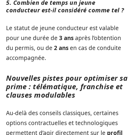
5. Combien de temps un jeune
conducteur est-il considéré comme tel ?
Le statut de jeune conducteur est valable
pour une durée de
3 ans
après l’obtention
du permis, ou de
2 ans
en cas de conduite
accompagnée.
Nouvelles pistes pour optimiser sa
prime : télématique, franchise et
clauses modulables
Au-delà des conseils classiques, certaines
options contractuelles et technologiques
permettent d’agir directement sur le
profil