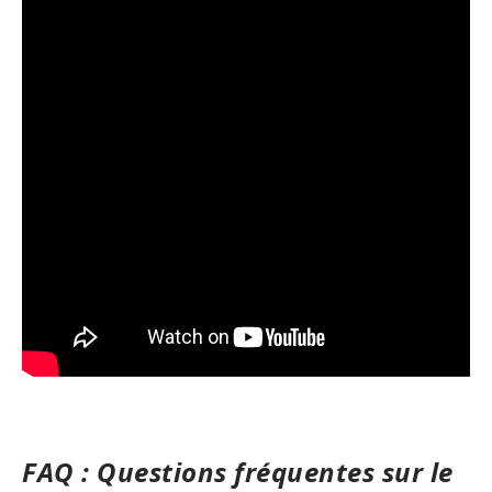
FAQ : Questions fréquentes sur le