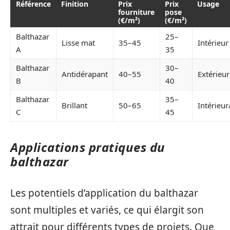
Référence
Finition
Prix
Prix
Usage
fourniture
pose
(€/m²)
(€/m²)
Balthazar
25–
Lisse mat
35–45
Intérieur
A
35
Balthazar
30–
Antidérapant
40–55
Extérieur
B
40
Balthazar
35–
Brillant
50–65
Intérieur
C
45
Applications pratiques du
balthazar
Les potentiels d’application du balthazar
sont multiples et variés, ce qui élargit son
attrait pour différents types de projets. Que